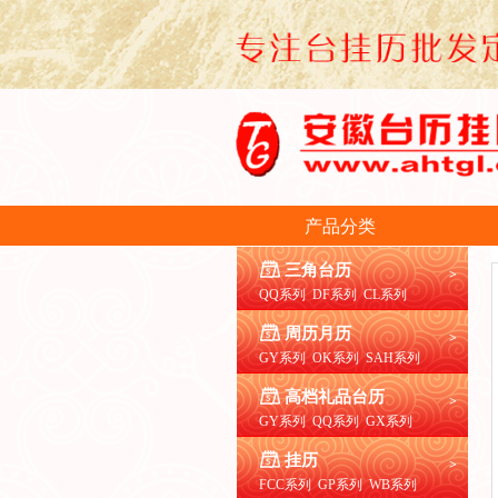
产品分类
三角台历
>
QQ系列
DF系列
CL系列
周历月历
>
GY系列
OK系列
SAH系列
高档礼品台历
>
GY系列
QQ系列
GX系列
挂历
>
FCC系列
GP系列
WB系列